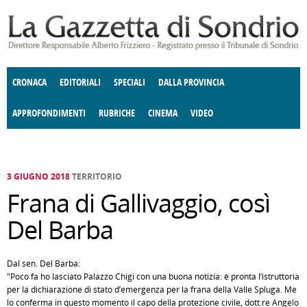
Salta al contenuto principale
CRONACA
EDITORIALI
SPECIALI
DALLA PROVINCIA
APPROFONDIMENTI
RUBRICHE
CINEMA
VIDEO
SOCIETÀ
ENOGASTRONOMIA
COSTUME
DONNE DI VALTELLINA
ECONOMIA
GIUSTIZIA
DEGNO DI NOTA
TERRITORIO
CULTURA
ANGOLO
E SPETTACOLI
DELLE IDEE
FATTI DELLO SPIRITO
POLITICA
CCCVA
3 GIUGNO 2018
TERRITORIO
Frana di Gallivaggio, così
Del Barba
Dal sen. Del Barba:
"Poco fa ho lasciato Palazzo Chigi con una buona notizia: è pronta l’istruttoria
per la dichiarazione di stato d’emergenza per la frana della Valle Spluga. Me
lo conferma in questo momento il capo della protezione civile, dott.re Angelo