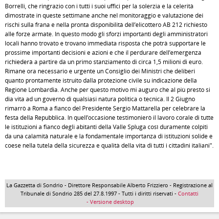
Borrelli, che ringrazio con i tutti i suoi uffici per la solerzia e la celerità
dimostrate in queste settimane anche nel monitoraggio e valutazione dei
rischi sulla frana e nella pronta disponibilità dell’elicottero AB 212 richiesto
alle forze armate. In questo modo gli sforzi importanti degli amministratori
locali hanno trovato e trovano immediata risposta che potrà supportare le
prossime importanti decisioni e azioni e che il perdurare dell’emergenza
richiederà a partire da un primo stanziamento di circa 1,5 milioni di euro.
Rimane ora necessario e urgente un Consiglio dei Ministri che deliberi
quanto prontamente istruito dalla protezione civile su indicazione della
Regione Lombardia. Anche per questo motivo mi auguro che al più presto si
dia vita ad un governo di qualsiasi natura politica o tecnica. Il 2 Giugno
rimarrò a Roma a fianco del Presidente Sergio Mattarella per celebrare la
festa della Repubblica. In quell’occasione testimonierò il lavoro corale di tutte
le istituzioni a fianco degli abitanti della Valle Spluga così duramente colpiti
da una calamità naturale e la fondamentale importanza di istituzioni solide e
coese nella tutela della sicurezza e qualità della vita di tutti i cittadini italiani".
La Gazzetta di Sondrio - Direttore Responsabile Alberto Frizziero - Registrazione al
Tribunale di Sondrio 285 del 27.8.1997 - Tutti i diritti riservati -
Contatti
- Versione desktop