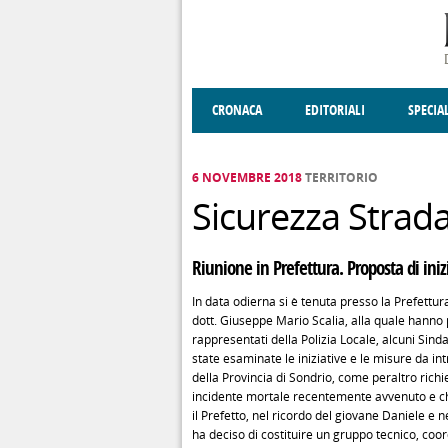
Salta al contenuto principale
CRONACA
EDITORIALI
SPECIA
SOCIETÀ
ENOGASTRONOMIA
COSTUME
DONNE DI VALT
ECONOMI
6 NOVEMBRE 2018
TERRITORIO
Sicurezza Strada
Riunione in Prefettura. Proposta di iniz
In data odierna si è tenuta presso la Prefettu
dott. Giuseppe Mario Scalia, alla quale hanno pa
rappresentati della Polizia Locale, alcuni Sind
state esaminate le iniziative e le misure da int
della Provincia di Sondrio, come peraltro richi
incidente mortale recentemente avvenuto e che
il Prefetto, nel ricordo del giovane Daniele e nel
ha deciso di costituire un gruppo tecnico, coor