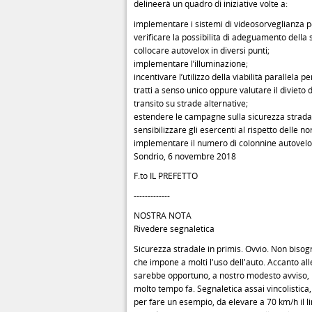
delineerà un quadro di iniziative volte a:
implementare i sistemi di videosorveglianza p
verificare la possibilità di adeguamento della 
collocare autovelox in diversi punti;
implementare l’illuminazione;
incentivare l’utilizzo della viabilità parallela per
tratti a senso unico oppure valutare il divieto 
transito su strade alternative;
estendere le campagne sulla sicurezza stradale
sensibilizzare gli esercenti al rispetto delle 
implementare il numero di colonnine autovelo
Sondrio, 6 novembre 2018
F.to IL PREFETTO
-------------
NOSTRA NOTA
Rivedere segnaletica
Sicurezza stradale in primis. Ovvio. Non bisog
che impone a molti l'uso dell'auto. Accanto all
sarebbe opportuno, a nostro modesto avviso, ri
molto tempo fa. Segnaletica assai vincolistica
per fare un esempio, da elevare a 70 km/h il l