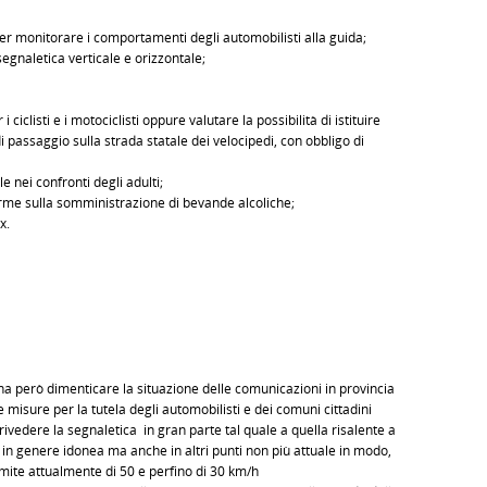
er monitorare i comportamenti degli automobilisti alla guida;
segnaletica verticale e orizzontale;
 i ciclisti e i motociclisti oppure valutare la possibilità di istituire
di passaggio sulla strada statale dei velocipedi, con obbligo di
 nei confronti degli adulti;
norme sulla somministrazione di bevande alcoliche;
x.
na però dimenticare la situazione delle comunicazioni in provincia
e misure per la tutela degli automobilisti e dei comuni cittadini
vedere la segnaletica in gran parte tal quale a quella risalente a
, in genere idonea ma anche in altri punti non più attuale in modo,
imite attualmente di 50 e perfino di 30 km/h