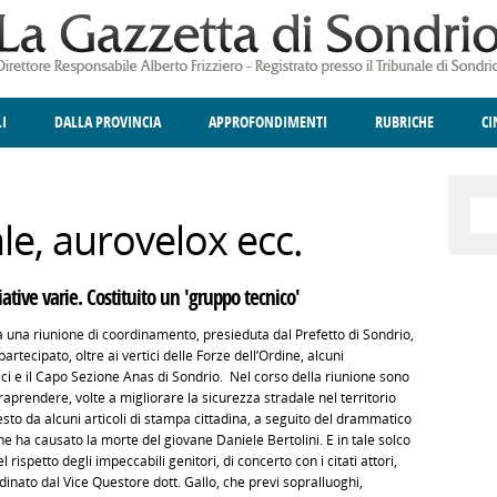
LI
DALLA PROVINCIA
APPROFONDIMENTI
RUBRICHE
C
ELLINA
A
GIUSTIZIA
DEGNO DI NOTA
TERRITORIO
ANGOLO DELLE IDEE
CULTURA E SPETTACOLI
FATTI DELLO SPI
POLIT
le, aurovelox ecc.
iative varie. Costituito un 'gruppo tecnico'
ra una riunione di coordinamento, presieduta dal Prefetto di Sondrio,
rtecipato, oltre ai vertici delle Forze dell’Ordine, alcuni
aci e il Capo Sezione Anas di Sondrio. Nel corso della riunione sono
raprendere, volte a migliorare la sicurezza stradale nel territorio
esto da alcuni articoli di stampa cittadina, a seguito del drammatico
 ha causato la morte del giovane Daniele Bertolini. E in tale solco
 rispetto degli impeccabili genitori, di concerto con i citati attori,
dinato dal Vice Questore dott. Gallo, che previ sopralluoghi,