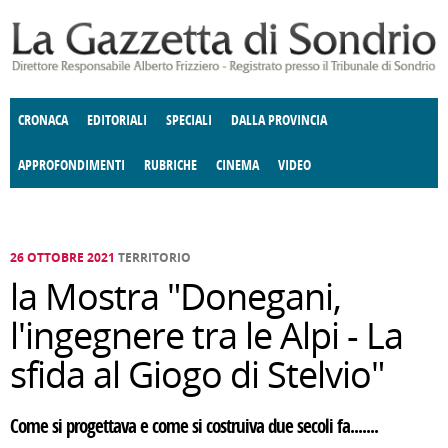
Salta al contenuto principale
CRONACA
EDITORIALI
SPECIALI
DALLA PROVINCIA
APPROFONDIMENTI
RUBRICHE
CINEMA
VIDEO
SOCIETÀ
ENOGASTRONOMIA
COSTUME
DONNE DI VALTELLINA
ECONOMIA
GIUSTIZIA
DEGNO DI NOTA
TERRITORIO
CULTURA
ANGOLO
E SPETTACOLI
DELLE IDEE
FATTI DELLO SPIRITO
POLITICA
CCCVA
26 OTTOBRE 2021
TERRITORIO
la Mostra "Donegani,
l'ingegnere tra le Alpi - La
sfida al Giogo di Stelvio"
Come si progettava e come si costruiva due secoli fa.......