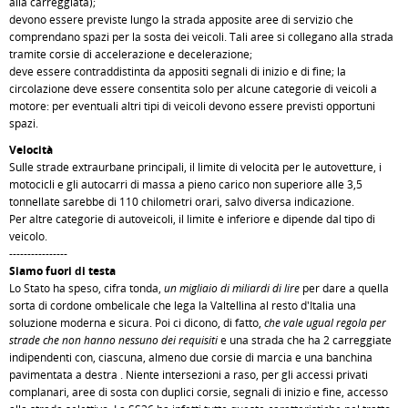
alla carreggiata);
devono essere previste lungo la strada apposite aree di servizio che
comprendano spazi per la sosta dei veicoli. Tali aree si collegano alla strada
tramite corsie di accelerazione e decelerazione;
deve essere contraddistinta da appositi segnali di inizio e di fine; la
circolazione deve essere consentita solo per alcune categorie di veicoli a
motore: per eventuali altri tipi di veicoli devono essere previsti opportuni
spazi.
Velocità
Sulle strade extraurbane principali, il limite di velocità per le autovetture, i
motocicli e gli autocarri di massa a pieno carico non superiore alle 3,5
tonnellate sarebbe di 110 chilometri orari, salvo diversa indicazione.
Per altre categorie di autoveicoli, il limite è inferiore e dipende dal tipo di
veicolo.
----------------
Siamo fuori di testa
Lo Stato ha speso, cifra tonda,
un migliaio di miliardi di lire
per dare a quella
sorta di cordone ombelicale che lega la Valtellina al resto d'Italia una
soluzione moderna e sicura. Poi ci dicono, di fatto,
che vale ugual regola per
strade che non hanno nessuno dei requisiti
e una strada che ha 2 carreggiate
indipendenti con, ciascuna, almeno due corsie di marcia e una banchina
pavimentata a destra . Niente intersezioni a raso, per gli accessi privati
complanari, aree di sosta con duplici corsie, segnali di inizio e fine, accesso