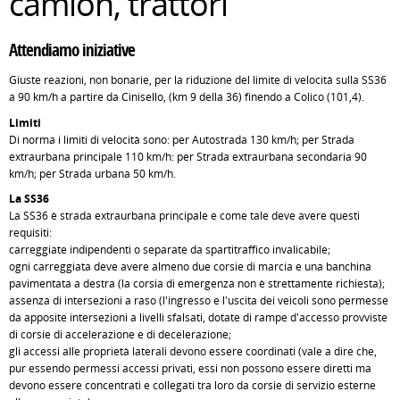
camion, trattori
Attendiamo iniziative
Giuste reazioni, non bonarie, per la riduzione del limite di velocità sulla SS36
a 90 km/h a partire da Cinisello, (km 9 della 36) finendo a Colico (101,4).
Limiti
Di norma i limiti di velocità sono: per Autostrada 130 km/h; per Strada
extraurbana principale 110 km/h: per Strada extraurbana secondaria 90
km/h; per Strada urbana 50 km/h.
La SS36
La SS36 è strada extraurbana principale e come tale deve avere questi
requisiti:
carreggiate indipendenti o separate da spartitraffico invalicabile;
ogni carreggiata deve avere almeno due corsie di marcia e una banchina
pavimentata a destra (la corsia di emergenza non è strettamente richiesta);
assenza di intersezioni a raso (l'ingresso e l'uscita dei veicoli sono permesse
da apposite intersezioni a livelli sfalsati, dotate di rampe d'accesso provviste
di corsie di accelerazione e di decelerazione;
gli accessi alle proprietà laterali devono essere coordinati (vale a dire che,
pur essendo permessi accessi privati, essi non possono essere diretti ma
devono essere concentrati e collegati tra loro da corsie di servizio esterne