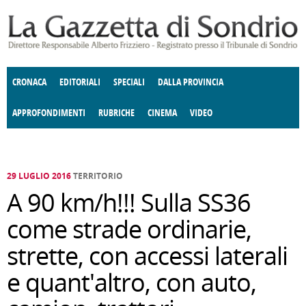
Salta al contenuto principale
CRONACA
EDITORIALI
SPECIALI
DALLA PROVINCIA
APPROFONDIMENTI
RUBRICHE
CINEMA
VIDEO
SOCIETÀ
ENOGASTRONOMIA
COSTUME
DONNE DI VALTELLINA
ECONOMIA
GIUSTIZIA
DEGNO DI NOTA
TERRITORIO
CULTURA
ANGOLO
E SPETTACOLI
DELLE IDEE
FATTI DELLO SPIRITO
POLITICA
CCCVA
29 LUGLIO 2016
TERRITORIO
A 90 km/h!!! Sulla SS36
come strade ordinarie,
strette, con accessi laterali
e quant'altro, con auto,