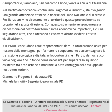
Camportaccio, Samolaco, San Giacomo Filippo, Verceia e Villa di Chiavenna.
<<Il Partito democratico - continuano Fragomeli e Iannotti -, sta rivolgendo
una grande attenzione affinché le risorse del Piano Nazionale di Ripresa e
Resilienza arrivino direttamente ai territori e questo provvedimento va
proprio nella giusta direzione. Con questo strumento vengono messe a
disposizione del nostro territorio risorse economiche importanti, a cui ne
seguiranno altre, che aiuteranno a risolvere alcune evidenti criticità
viabilistiche>>.
<<Il PNRR - concludono i due rappresentanti dem - è un’occasione unica per il
riscatto della montagna, per fermare lo spopolamento e accompagnare la
transizione ecologica e digitale; un’opportunità che il Partito democratico
vuole cogliere fino in fondo come necessità per superare lo squilibrio
esistente tra aree urbane e montane, a tutto vantaggio dello sviluppo del
nostro territorio>>.
Gianmario Fragomeli – deputato PD
Michele Iannotti – Segretario provinciale PD
La Gazzetta di Sondrio - Direttore Responsabile Alberto Frizziero - Registrazione al
Tribunale di Sondrio 285 del 27.8.1997 - Tutti i diritti riservati -
Contatti
- Versione desktop