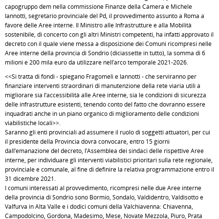
capogruppo dem nella commissione Finanze della Camera e Michele
Iannotti, segretario provinciale del Pd, il provvedimento assunto a Roma a
favore delle Aree interne. Il Ministro alle Infrastrutture e alla Mobilità
sostenibile, di concerto con gli altri Ministri competenti, ha infatti approvato il
decreto con il quale viene messa a disposizione dei Comuni ricompresi nelle
Aree interne della provincia di Sondrio (diciassette in tutto), la somma di 6
milioni e 200 mila euro da utilizzare nell’arco temporale 2021-2026.
<<Si tratta di fondi - spiegano Fragomeli e Iannotti - che serviranno per
finanziare interventi straordinari di manutenzione della rete viaria utili a
migliorare sia l’accessibilità alle Aree interne, sia le condizioni di sicurezza
delle infrastrutture esistenti, tenendo conto del fatto che dovranno essere
inquadrati anche in un piano organico di miglioramento delle condizioni
viabilistiche locali>>.
Saranno gli enti provinciali ad assumere il ruolo di soggetti attuatori, per cui
il presidente della Provincia dovrà convocare, entro 15 giorni
dall’emanazione del decreto, l’Assemblea dei sindaci delle rispettive Aree
interne, per individuare gli interventi viabilistici prioritari sulla rete regionale,
provinciale e comunale, al fine di definire la relativa programmazione entro il
31 dicembre 2021.
I comuni interessati al provvedimento, ricompresi nelle due Aree interne
della provincia di Sondrio sono Bormio, Sondalo, Valdidentro, Valdisotto e
Valfurva in Alta Valle e i dodici comuni della Valchiavenna: Chiavenna,
Campodolcino, Gordona, Madesimo, Mese, Novate Mezzola, Piuro, Prata