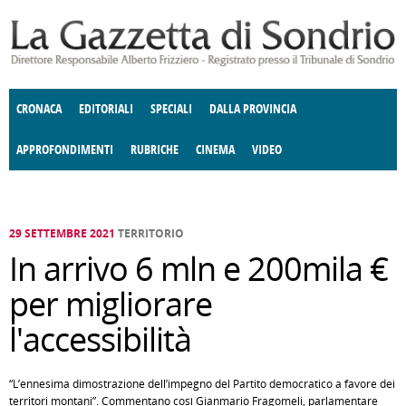
Salta al contenuto principale
CRONACA
EDITORIALI
SPECIALI
DALLA PROVINCIA
APPROFONDIMENTI
RUBRICHE
CINEMA
VIDEO
SOCIETÀ
ENOGASTRONOMIA
COSTUME
DONNE DI VALTELLINA
ECONOMIA
GIUSTIZIA
DEGNO DI NOTA
TERRITORIO
CULTURA
ANGOLO
E SPETTACOLI
DELLE IDEE
FATTI DELLO SPIRITO
POLITICA
CCCVA
29 SETTEMBRE 2021
TERRITORIO
In arrivo 6 mln e 200mila €
per migliorare
l'accessibilità
“L’ennesima dimostrazione dell’impegno del Partito democratico a favore dei
territori montani”. Commentano così Gianmario Fragomeli, parlamentare