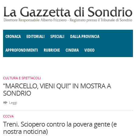
Salta al contenuto principale
CRONACA
EDITORIALI
SPECIALI
DALLA PROVINCIA
APPROFONDIMENTI
RUBRICHE
CINEMA
VIDEO
SOCIETÀ
ENOGASTRONOMIA
COSTUME
DONNE DI VALTELLINA
ECONOMIA
GIUSTIZIA
DEGNO DI NOTA
TERRITORIO
CULTURA
ANGOLO
E SPETTACOLI
DELLE IDEE
FATTI DELLO SPIRITO
POLITICA
CCCVA
CULTURA E SPETTACOLI
“MARCELLO, VIENI QUI!” IN MOSTRA A
SONDRIO
Leggi
CCCVA
Treni. Sciopero contro la povera gente (e
nostra noticina)