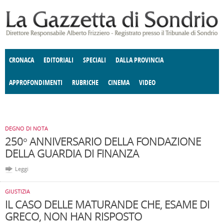
Salta al contenuto principale
CRONACA
EDITORIALI
SPECIALI
DALLA PROVINCIA
APPROFONDIMENTI
RUBRICHE
CINEMA
VIDEO
SOCIETÀ
ENOGASTRONOMIA
COSTUME
DONNE DI VALTELLINA
ECONOMIA
GIUSTIZIA
DEGNO DI NOTA
TERRITORIO
CULTURA
ANGOLO
E SPETTACOLI
DELLE IDEE
FATTI DELLO SPIRITO
POLITICA
CCCVA
DEGNO DI NOTA
250° ANNIVERSARIO DELLA FONDAZIONE
DELLA GUARDIA DI FINANZA
Leggi
GIUSTIZIA
IL CASO DELLE MATURANDE CHE, ESAME DI
GRECO, NON HAN RISPOSTO