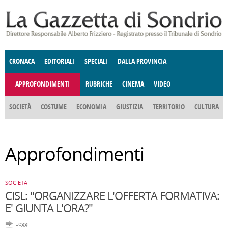
Salta al contenuto principale
CRONACA
EDITORIALI
SPECIALI
DALLA PROVINCIA
APPROFONDIMENTI
RUBRICHE
CINEMA
VIDEO
SOCIETÀ
COSTUME
ECONOMIA
GIUSTIZIA
TERRITORIO
CULTURA
E SPETTACOLI
ENOGASTRONOMIA
POLITICA
DONNE DI VALTELLINA
DEGNO DI NOTA
ANGOLO
Approfondimenti
DELLE IDEE
FATTI DELLO SPIRITO
CCCVA
SOCIETÀ
CISL: "ORGANIZZARE L'OFFERTA FORMATIVA:
E' GIUNTA L'ORA?"
Leggi