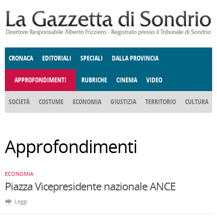
Salta al contenuto principale
CRONACA
EDITORIALI
SPECIALI
DALLA PROVINCIA
APPROFONDIMENTI
RUBRICHE
CINEMA
VIDEO
SOCIETÀ
COSTUME
ECONOMIA
GIUSTIZIA
TERRITORIO
CULTURA
E SPETTACOLI
ENOGASTRONOMIA
POLITICA
DONNE DI VALTELLINA
DEGNO DI NOTA
ANGOLO
Approfondimenti
DELLE IDEE
FATTI DELLO SPIRITO
CCCVA
ECONOMIA
Piazza Vicepresidente nazionale ANCE
Leggi