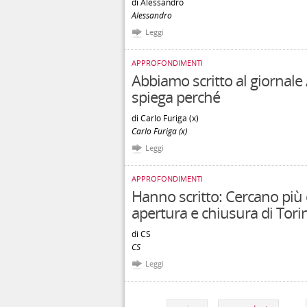
di Alessandro
Alessandro
Leggi
APPROFONDIMENTI
Abbiamo scritto al giornale 
spiega perché
di Carlo Furiga (x)
Carlo Furiga (x)
Leggi
APPROFONDIMENTI
Hanno scritto: Cercano più d
apertura e chiusura di Tor
di CS
CS
Leggi
Pagine