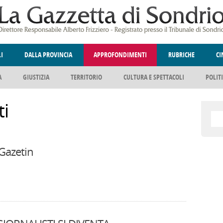
LI
DALLA PROVINCIA
APPROFONDIMENTI
RUBRICHE
C
A
GIUSTIZIA
TERRITORIO
CULTURA E SPETTACOLI
POLIT
ELLINA
DEGNO DI NOTA
ANGOLO DELLE IDEE
FATTI DELLO SPI
i
 Gazetin