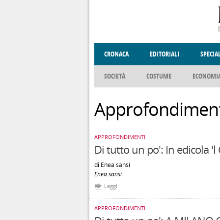
Salta al contenuto principale
CRONACA
EDITORIALI
SPECIA
SOCIETÀ
COSTUME
ECONOMI
ENOGASTRONOMIA
DONNE DI VALT
Approfondiment
APPROFONDIMENTI
Di tutto un po': In edicola 'l
di Enea sansi
Enea sansi
Leggi
APPROFONDIMENTI