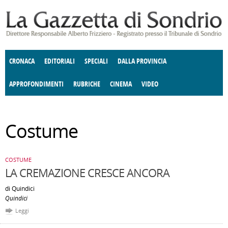
Salta al contenuto principale
CRONACA
EDITORIALI
SPECIALI
DALLA PROVINCIA
APPROFONDIMENTI
RUBRICHE
CINEMA
VIDEO
SOCIETÀ
ENOGASTRONOMIA
COSTUME
DONNE DI VALTELLINA
ECONOMIA
GIUSTIZIA
DEGNO DI NOTA
TERRITORIO
ANGOLO
Costume
DELLE IDEE
CULTURA E SPETTACOLI
FATTI DELLO SPIRITO
POLITICA
CCCVA
COSTUME
LA CREMAZIONE CRESCE ANCORA
di Quindici
Quindici
Leggi