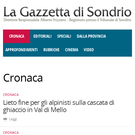
Salta al contenuto principale
CRONACA
EDITORIALI
SPECIALI
DALLA PROVINCIA
APPROFONDIMENTI
RUBRICHE
CINEMA
VIDEO
SOCIETÀ
ENOGASTRONOMIA
COSTUME
DONNE DI VALTELLINA
ECONOMIA
GIUSTIZIA
DEGNO DI NOTA
TERRITORIO
CULTURA
ANGOLO
Cronaca
E SPETTACOLI
DELLE IDEE
FATTI DELLO SPIRITO
POLITICA
CCCVA
CRONACA
Lieto fine per gli alpinisti sulla cascata di
ghiaccio in Val di Mello
Leggi
CRONACA