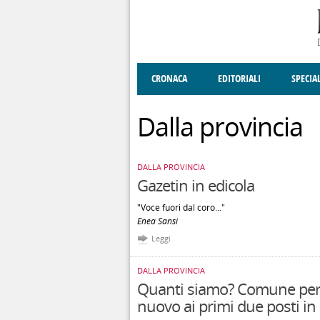
Salta al contenuto principale
CRONACA
EDITORIALI
SPECIA
SOCIETÀ
ENOGASTRONOMIA
COSTUME
DONNE DI VALT
ECONOMI
Dalla provincia
DALLA PROVINCIA
Gazetin in edicola
"Voce fuori dal coro..."
Enea Sansi
Leggi
DALLA PROVINCIA
Quanti siamo? Comune per
nuovo ai primi due posti in I