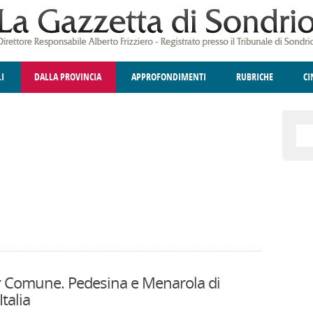
LI
DALLA PROVINCIA
APPROFONDIMENTI
RUBRICHE
C
ELLINA
A
GIUSTIZIA
DEGNO DI NOTA
TERRITORIO
ANGOLO DELLE IDEE
CULTURA E SPETTACOLI
FATTI DELLO SPI
POLIT
 Comune. Pedesina e Menarola di
talia