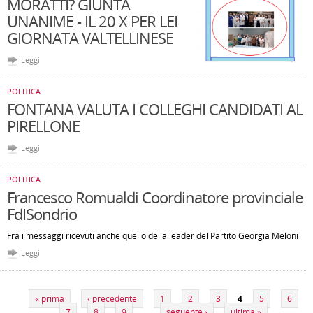
MORATTI? GIUNTA
UNANIME - IL 20 X PER LEI
GIORNATA VALTELLINESE
Leggi
POLITICA
FONTANA VALUTA I COLLEGHI CANDIDATI AL
PIRELLONE
Leggi
POLITICA
Francesco Romualdi Coordinatore provinciale
FdISondrio
Fra i messaggi ricevuti anche quello della leader del Partito Georgia Meloni
Leggi
Pagine
« prima
‹ precedente
1
2
3
4
5
6
7
8
9
…
seguente ›
ultima »