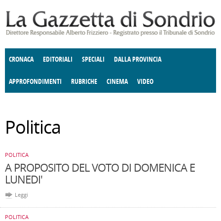
Salta al contenuto principale
CRONACA
EDITORIALI
SPECIALI
DALLA PROVINCIA
APPROFONDIMENTI
RUBRICHE
CINEMA
VIDEO
SOCIETÀ
ENOGASTRONOMIA
COSTUME
DONNE DI VALTELLINA
ECONOMIA
GIUSTIZIA
DEGNO DI NOTA
TERRITORIO
CULTURA
ANGOLO
Politica
E SPETTACOLI
DELLE IDEE
FATTI DELLO SPIRITO
POLITICA
CCCVA
POLITICA
A PROPOSITO DEL VOTO DI DOMENICA E
LUNEDI'
Leggi
POLITICA