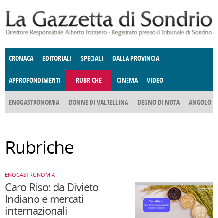
Salta al contenuto principale
CRONACA
EDITORIALI
SPECIALI
DALLA PROVINCIA
APPROFONDIMENTI
RUBRICHE
CINEMA
VIDEO
SOCIETÀ
ENOGASTRONOMIA
COSTUME
DONNE DI VALTELLINA
ECONOMIA
GIUSTIZIA
DEGNO DI NOTA
TERRITORIO
CULTURA
ANGOLO
E SPETTACOLI
DELLE IDEE
FATTI DELLO SPIRITO
POLITICA
CCCVA
Rubriche
ENOGASTRONOMIA
Caro Riso: da Divieto
Indiano e mercati
internazionali