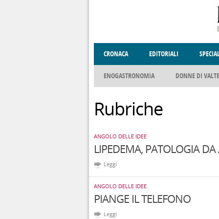
Salta al contenuto principale
CRONACA
EDITORIALI
SPECIA
SOCIETÀ
ENOGASTRONOMIA
COSTUME
DONNE DI VALT
ECONOMI
Rubriche
ANGOLO DELLE IDEE
LIPEDEMA, PATOLOGIA DA
Leggi
ANGOLO DELLE IDEE
PIANGE IL TELEFONO
Leggi