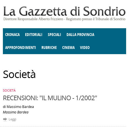
Salta al contenuto principale
CRONACA
EDITORIALI
SPECIALI
DALLA PROVINCIA
APPROFONDIMENTI
RUBRICHE
CINEMA
VIDEO
ENOGASTRONOMIA
SOCIETÀ
COSTUME
DONNE DI VALTELLINA
ECONOMIA
GIUSTIZIA
DEGNO DI NOTA
TERRITORIO
ANGOLO
Società
DELLE IDEE
CULTURA E SPETTACOLI
FATTI DELLO SPIRITO
POLITICA
CCCVA
SOCIETÀ
RECENSIONI: "IL MULINO - 1/2002"
di Massimo Bardea
Massimo Bardea
Leggi