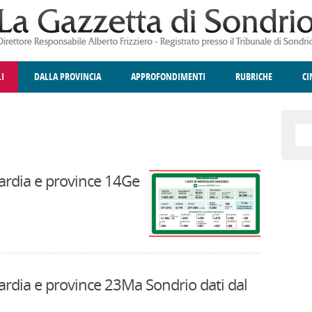
LI
DALLA PROVINCIA
APPROFONDIMENTI
RUBRICHE
C
ELLINA
A
GIUSTIZIA
DEGNO DI NOTA
TERRITORIO
ANGOLO DELLE IDEE
CULTURA E SPETTACOLI
FATTI DELLO SPI
POLIT
ardia e province 14Ge
rdia e province 23Ma Sondrio dati dal