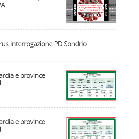
VA
rus interrogazione PD Sondrio
rdia e province
1
rdia e province
1