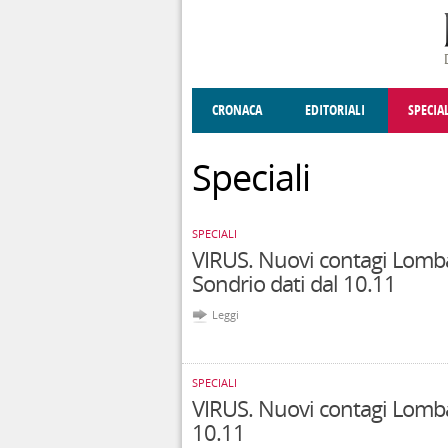
Salta al contenuto principale
CRONACA
EDITORIALI
SPECIA
SOCIETÀ
ENOGASTRONOMIA
COSTUME
DONNE DI VALT
ECONOMI
Speciali
SPECIALI
VIRUS. Nuovi contagi Lomb
Sondrio dati dal 10.11
Leggi
SPECIALI
VIRUS. Nuovi contagi Lomba
10.11