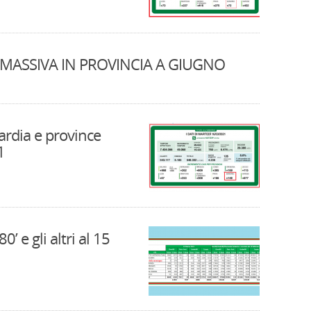
ASSIVA IN PROVINCIA A GIUGNO
rdia e province
1
0’ e gli altri al 15