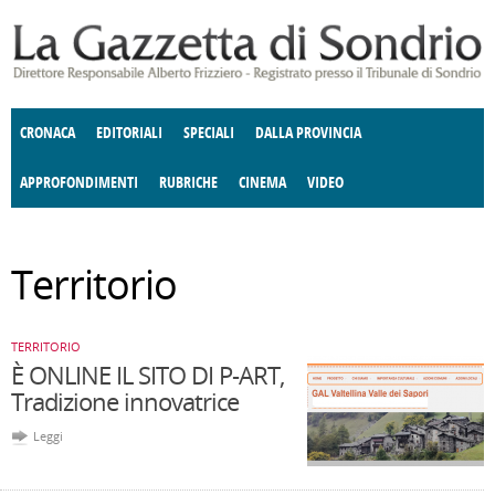
Salta al contenuto principale
CRONACA
EDITORIALI
SPECIALI
DALLA PROVINCIA
APPROFONDIMENTI
RUBRICHE
CINEMA
VIDEO
SOCIETÀ
ENOGASTRONOMIA
COSTUME
DONNE DI VALTELLINA
ECONOMIA
GIUSTIZIA
DEGNO DI NOTA
TERRITORIO
ANGOLO
Territorio
DELLE IDEE
CULTURA E SPETTACOLI
FATTI DELLO SPIRITO
POLITICA
CCCVA
TERRITORIO
È ONLINE IL SITO DI P-ART,
Tradizione innovatrice
Leggi