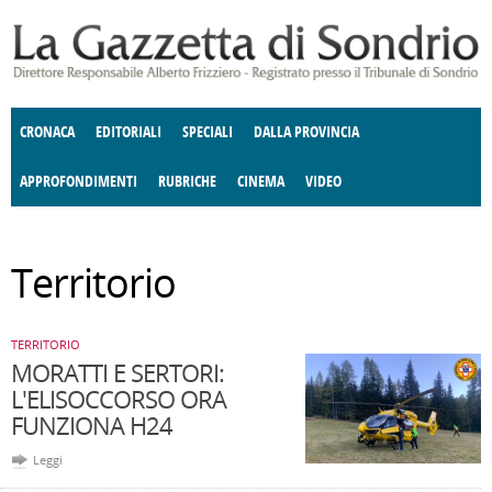
Salta al contenuto principale
CRONACA
EDITORIALI
SPECIALI
DALLA PROVINCIA
APPROFONDIMENTI
RUBRICHE
CINEMA
VIDEO
SOCIETÀ
ENOGASTRONOMIA
COSTUME
DONNE DI VALTELLINA
ECONOMIA
GIUSTIZIA
DEGNO DI NOTA
TERRITORIO
ANGOLO
Territorio
DELLE IDEE
CULTURA E SPETTACOLI
FATTI DELLO SPIRITO
POLITICA
CCCVA
TERRITORIO
MORATTI E SERTORI:
L'ELISOCCORSO ORA
FUNZIONA H24
Leggi