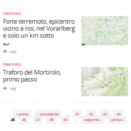
TERRITORIO
Forte terremoto, epicentro
vicino a noi, nel Vorarlberg
e solo un km sotto
Red
Leggi
TERRITORIO
Traforo del Mortirolo,
primo passo
Leggi
Pagine
« prima
‹ precedente
…
41
42
43
44
45
46
47
48
49
…
seguente ›
ultima »