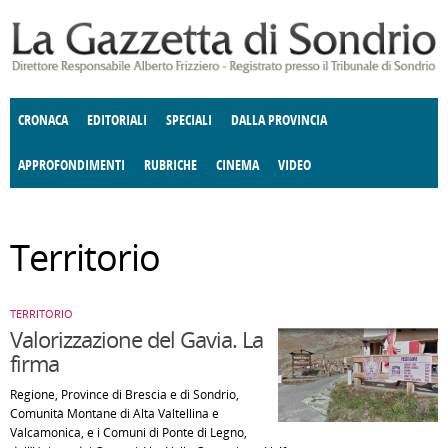
Salta al contenuto principale
CRONACA
EDITORIALI
SPECIALI
DALLA PROVINCIA
APPROFONDIMENTI
RUBRICHE
CINEMA
VIDEO
SOCIETÀ
ENOGASTRONOMIA
COSTUME
DONNE DI VALTELLINA
ECONOMIA
GIUSTIZIA
DEGNO DI NOTA
TERRITORIO
ANGOLO
Territorio
DELLE IDEE
CULTURA E SPETTACOLI
FATTI DELLO SPIRITO
POLITICA
CCCVA
TERRITORIO
Valorizzazione del Gavia. La
firma
Regione, Province di Brescia e di Sondrio,
Comunità Montane di Alta Valtellina e
Valcamonica, e i Comuni di Ponte di Legno,