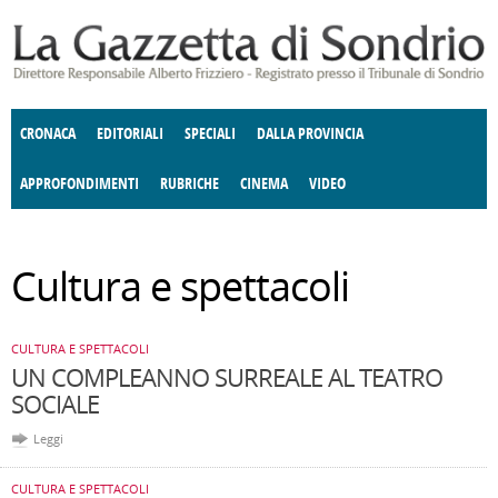
Salta al contenuto principale
CRONACA
EDITORIALI
SPECIALI
DALLA PROVINCIA
APPROFONDIMENTI
RUBRICHE
CINEMA
VIDEO
SOCIETÀ
ENOGASTRONOMIA
COSTUME
DONNE DI VALTELLINA
ECONOMIA
GIUSTIZIA
DEGNO DI NOTA
TERRITORIO
ANGOLO
Cultura e spettacoli
DELLE IDEE
CULTURA E SPETTACOLI
FATTI DELLO SPIRITO
POLITICA
CCCVA
CULTURA E SPETTACOLI
UN COMPLEANNO SURREALE AL TEATRO
SOCIALE
Leggi
CULTURA E SPETTACOLI