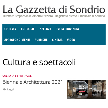
Salta al contenuto principale
CRONACA
EDITORIALI
SPECIALI
DALLA PROVINCIA
APPROFONDIMENTI
RUBRICHE
CINEMA
VIDEO
SOCIETÀ
ENOGASTRONOMIA
COSTUME
DONNE DI VALTELLINA
ECONOMIA
GIUSTIZIA
DEGNO DI NOTA
TERRITORIO
ANGOLO
Cultura e spettacoli
DELLE IDEE
CULTURA E SPETTACOLI
FATTI DELLO SPIRITO
POLITICA
CCCVA
CULTURA E SPETTACOLI
Biennale Architettura 2021
Leggi