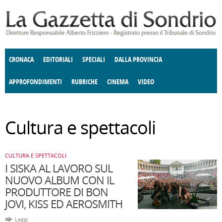
Salta al contenuto principale
CRONACA
EDITORIALI
SPECIALI
DALLA PROVINCIA
APPROFONDIMENTI
RUBRICHE
CINEMA
VIDEO
SOCIETÀ
ENOGASTRONOMIA
COSTUME
DONNE DI VALTELLINA
ECONOMIA
GIUSTIZIA
DEGNO DI NOTA
TERRITORIO
ANGOLO
Cultura e spettacoli
DELLE IDEE
CULTURA E SPETTACOLI
FATTI DELLO SPIRITO
POLITICA
CCCVA
CULTURA E SPETTACOLI
I SISKA AL LAVORO SUL
NUOVO ALBUM CON IL
PRODUTTORE DI BON
JOVI, KISS ED AEROSMITH
Leggi