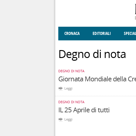
Salta al contenuto principale
CRONACA
EDITORIALI
SPECIA
SOCIETÀ
ENOGASTRONOMIA
COSTUME
DONNE DI VALT
ECONOMI
Degno di nota
DEGNO DI NOTA
Giornata Mondiale della Crea
Leggi
DEGNO DI NOTA
IL 25 Aprile di tutti
Leggi