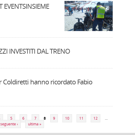
RT EVENTSINSIEME
ZI INVESTITI DAL TRENO
r Coldiretti hanno ricordato Fabio
4
5
6
7
8
9
10
11
12
…
seguente ›
ultima »