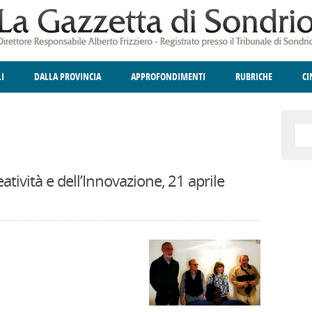
LI
DALLA PROVINCIA
APPROFONDIMENTI
RUBRICHE
C
ELLINA
A
GIUSTIZIA
DEGNO DI NOTA
TERRITORIO
ANGOLO DELLE IDEE
CULTURA E SPETTACOLI
FATTI DELLO SPI
POLIT
tività e dell’Innovazione, 21 aprile