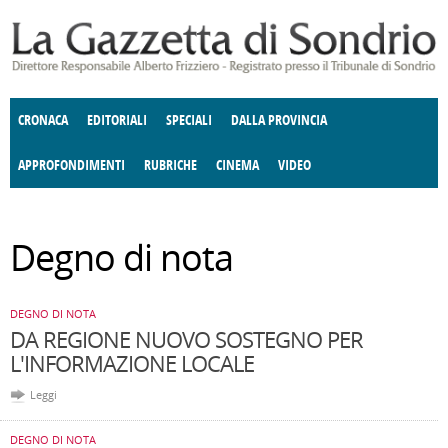
Salta al contenuto principale
CRONACA
EDITORIALI
SPECIALI
DALLA PROVINCIA
APPROFONDIMENTI
RUBRICHE
CINEMA
VIDEO
SOCIETÀ
ENOGASTRONOMIA
COSTUME
DONNE DI VALTELLINA
ECONOMIA
GIUSTIZIA
DEGNO DI NOTA
TERRITORIO
CULTURA
Degno di nota
E SPETTACOLI
ANGOLO DELLE IDEE
POLITICA
FATTI DELLO SPIRITO
CCCVA
DEGNO DI NOTA
DA REGIONE NUOVO SOSTEGNO PER
L'INFORMAZIONE LOCALE
Leggi
DEGNO DI NOTA