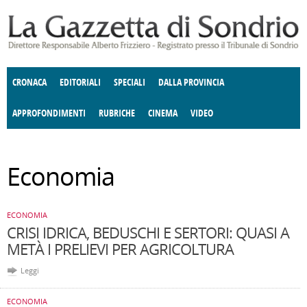
Salta al contenuto principale
CRONACA
EDITORIALI
SPECIALI
DALLA PROVINCIA
APPROFONDIMENTI
RUBRICHE
CINEMA
VIDEO
SOCIETÀ
ENOGASTRONOMIA
COSTUME
DONNE DI VALTELLINA
ECONOMIA
GIUSTIZIA
DEGNO DI NOTA
TERRITORIO
ANGOLO
Economia
DELLE IDEE
CULTURA E SPETTACOLI
FATTI DELLO SPIRITO
POLITICA
CCCVA
ECONOMIA
CRISI IDRICA, BEDUSCHI E SERTORI: QUASI A
METÀ I PRELIEVI PER AGRICOLTURA
Leggi
ECONOMIA