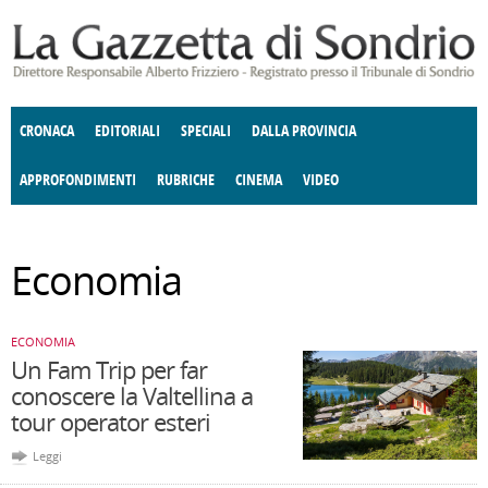
Salta al contenuto principale
CRONACA
EDITORIALI
SPECIALI
DALLA PROVINCIA
APPROFONDIMENTI
RUBRICHE
CINEMA
VIDEO
SOCIETÀ
ENOGASTRONOMIA
COSTUME
DONNE DI VALTELLINA
ECONOMIA
GIUSTIZIA
DEGNO DI NOTA
TERRITORIO
ANGOLO
Economia
DELLE IDEE
CULTURA E SPETTACOLI
FATTI DELLO SPIRITO
POLITICA
CCCVA
ECONOMIA
Un Fam Trip per far
conoscere la Valtellina a
tour operator esteri
Leggi