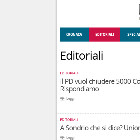
Salta al contenuto principale
CRONACA
EDITORIALI
SPECIA
SOCIETÀ
ENOGASTRONOMIA
COSTUME
DONNE DI VALT
ECONOMI
Editoriali
EDITORIALI
Il PD vuol chiudere 5000 C
Rispondiamo
Leggi
EDITORIALI
A Sondrio che si dice? Union
Leggi