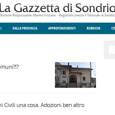
LI
DALLA PROVINCIA
APPROFONDIMENTI
RUBRICHE
C
ELLINA
A
GIUSTIZIA
DEGNO DI NOTA
TERRITORIO
ANGOLO DELLE IDEE
CULTURA E SPETTACOLI
FATTI DELLO SPI
POLIT
omuni?!?
i Civili una cosa. Adozioni ben altro