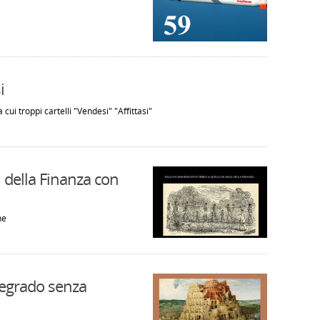
i
 cui troppi cartelli "Vendesi" "Affittasi"
 della Finanza con
ne
 Degrado senza