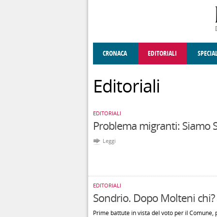
Salta al contenuto principale
CRONACA
EDITORIALI
SPECIA
SOCIETÀ
ENOGASTRONOMIA
COSTUME
DONNE DI VALT
ECONOMI
Editoriali
EDITORIALI
Problema migranti: Siamo SOLI
Leggi
EDITORIALI
Sondrio. Dopo Molteni chi?
Prime battute in vista del voto per il Comune