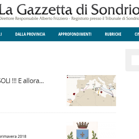
LI
DALLA PROVINCIA
APPROFONDIMENTI
RUBRICHE
C
ELLINA
A
GIUSTIZIA
DEGNO DI NOTA
TERRITORIO
ANGOLO DELLE IDEE
CULTURA E SPETTACOLI
FATTI DELLO SPI
POLIT
 !!! E allora...
, primavera 2018