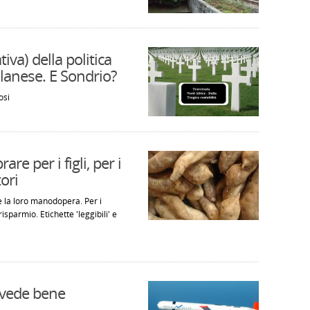
tiva) della politica
ilanese. E Sondrio?
osi
 per i figli, per i
ori
i e la loro manodopera. Per i
isparmio. Etichette 'leggibili' e
i vede bene