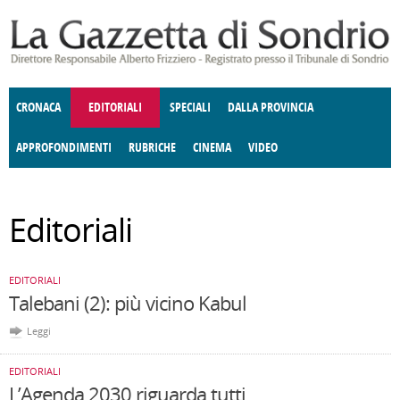
Salta al contenuto principale
CRONACA
EDITORIALI
SPECIALI
DALLA PROVINCIA
APPROFONDIMENTI
RUBRICHE
CINEMA
VIDEO
SOCIETÀ
ENOGASTRONOMIA
COSTUME
DONNE DI VALTELLINA
ECONOMIA
GIUSTIZIA
DEGNO DI NOTA
TERRITORIO
CULTURA
ANGOLO
Editoriali
E SPETTACOLI
DELLE IDEE
FATTI DELLO SPIRITO
POLITICA
CCCVA
EDITORIALI
Talebani (2): più vicino Kabul
Leggi
EDITORIALI
L’Agenda 2030 riguarda tutti