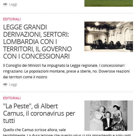
Leggi
EDITORIALI
LEGGE GRANDI
DERIVAZIONI, SERTORI:
LOMBARDIA CON I
TERRITORI, IL GOVERNO
CON I CONCESSIONARI
Il Consiglio dei Ministri ha impugnato la Legge regionale. I concessionari
ringraziano. Le popolazioni montane, prese a sberle, no. Doverose reazioni
dai territori come il nostro
Leggi
EDITORIALI
"La Peste", di Albert
Camus, il coronavirus per
tutti
Quello che Camus scrisse allora, vale
terribilmente. La dura lezione che questo virus ci sta impartendo e solo uniti