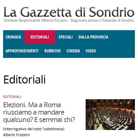
Salta al contenuto principale
CRONACA
EDITORIALI
SPECIALI
DALLA PROVINCIA
APPROFONDIMENTI
RUBRICHE
CINEMA
VIDEO
SOCIETÀ
ENOGASTRONOMIA
COSTUME
DONNE DI VALTELLINA
ECONOMIA
GIUSTIZIA
DEGNO DI NOTA
TERRITORIO
CULTURA
ANGOLO
Editoriali
E SPETTACOLI
DELLE IDEE
FATTI DELLO SPIRITO
POLITICA
CCCVA
EDITORIALI
Elezioni. Ma a Roma
riusciamo a mandare
qualcuno? E semmai chi?
(Interrogativo del tutto “valtellinese)
Alberto Frizziero