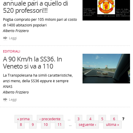
annuale pari a quello di
520 professori!!!
Pogba comprato per 105 milioni pari al costo
di 1400 abitazioni popolari
Alberto Frizziero
Leggi
EDITORIALI
A 90 Km/h la SS36. In
Veneto si va a 110
La Transpolesana ha simili caratteristiche,
anzi meno, della SS36 eppure è sempre
ANAS
Alberto Frizziero
Leggi
Pagine
« prima
‹ precedente
…
3
4
5
6
7
8
9
10
11
…
seguente ›
ultima »