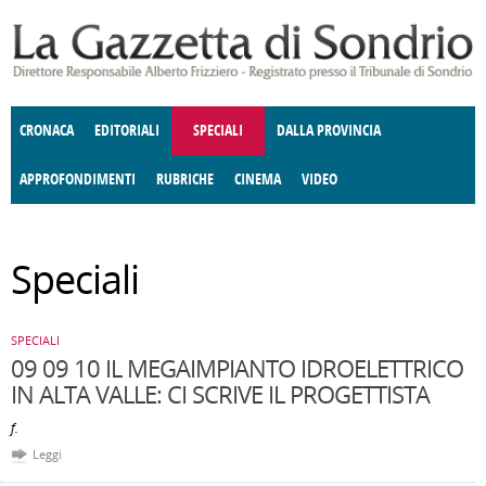
Salta al contenuto principale
CRONACA
EDITORIALI
SPECIALI
DALLA PROVINCIA
APPROFONDIMENTI
RUBRICHE
CINEMA
VIDEO
SOCIETÀ
ENOGASTRONOMIA
COSTUME
DONNE DI VALTELLINA
ECONOMIA
GIUSTIZIA
DEGNO DI NOTA
TERRITORIO
CULTURA
ANGOLO
Speciali
E SPETTACOLI
DELLE IDEE
FATTI DELLO SPIRITO
POLITICA
CCCVA
SPECIALI
09 09 10 IL MEGAIMPIANTO IDROELETTRICO
IN ALTA VALLE: CI SCRIVE IL PROGETTISTA
f.
Leggi