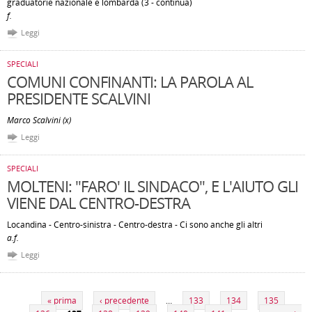
graduatorie nazionale e lombarda (3 - continua)
f.
Leggi
SPECIALI
COMUNI CONFINANTI: LA PAROLA AL
PRESIDENTE SCALVINI
Marco Scalvini (x)
Leggi
SPECIALI
MOLTENI: "FARO' IL SINDACO", E L'AIUTO GLI
VIENE DAL CENTRO-DESTRA
Locandina - Centro-sinistra - Centro-destra - Ci sono anche gli altri
a.f.
Leggi
Pagine
« prima
‹ precedente
…
133
134
135