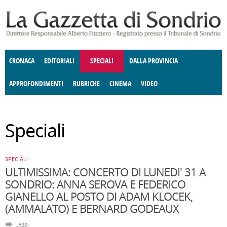
Salta al contenuto principale
CRONACA
EDITORIALI
SPECIALI
DALLA PROVINCIA
APPROFONDIMENTI
RUBRICHE
CINEMA
VIDEO
SOCIETÀ
ENOGASTRONOMIA
COSTUME
DONNE DI VALTELLINA
ECONOMIA
GIUSTIZIA
DEGNO DI NOTA
TERRITORIO
CULTURA
ANGOLO
Speciali
E SPETTACOLI
DELLE IDEE
FATTI DELLO SPIRITO
POLITICA
CCCVA
SPECIALI
ULTIMISSIMA: CONCERTO DI LUNEDI' 31 A
SONDRIO: ANNA SEROVA E FEDERICO
GIANELLO AL POSTO DI ADAM KLOCEK,
(AMMALATO) E BERNARD GODEAUX
Leggi