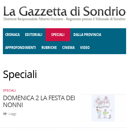
Salta al contenuto principale
CRONACA
EDITORIALI
SPECIALI
DALLA PROVINCIA
APPROFONDIMENTI
RUBRICHE
CINEMA
VIDEO
SOCIETÀ
ENOGASTRONOMIA
COSTUME
DONNE DI VALTELLINA
ECONOMIA
GIUSTIZIA
DEGNO DI NOTA
TERRITORIO
CULTURA
ANGOLO
Speciali
E SPETTACOLI
DELLE IDEE
FATTI DELLO SPIRITO
POLITICA
CCCVA
SPECIALI
DOMENICA 2 LA FESTA DEI
NONNI
Leggi