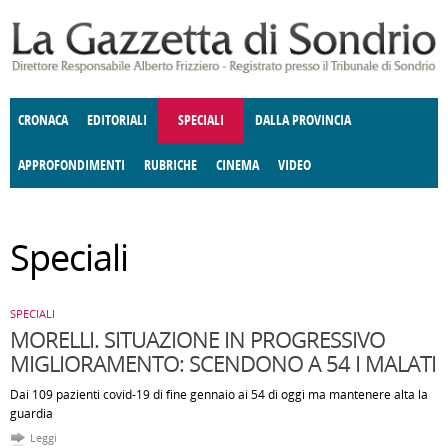
Salta al contenuto principale
CRONACA
EDITORIALI
SPECIALI
DALLA PROVINCIA
APPROFONDIMENTI
RUBRICHE
CINEMA
VIDEO
SOCIETÀ
ENOGASTRONOMIA
COSTUME
DONNE DI VALTELLINA
ECONOMIA
GIUSTIZIA
DEGNO DI NOTA
TERRITORIO
CULTURA
ANGOLO
Speciali
E SPETTACOLI
DELLE IDEE
FATTI DELLO SPIRITO
POLITICA
CCCVA
SPECIALI
MORELLI. SITUAZIONE IN PROGRESSIVO
MIGLIORAMENTO: SCENDONO A 54 I MALATI
Dai 109 pazienti covid-19 di fine gennaio ai 54 di oggi ma mantenere alta la
guardia
Leggi