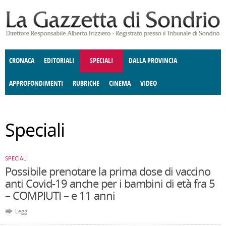
Salta al contenuto principale
CRONACA
EDITORIALI
SPECIALI
DALLA PROVINCIA
APPROFONDIMENTI
RUBRICHE
CINEMA
VIDEO
SOCIETÀ
ENOGASTRONOMIA
COSTUME
DONNE DI VALTELLINA
ECONOMIA
GIUSTIZIA
DEGNO DI NOTA
TERRITORIO
CULTURA
ANGOLO
Speciali
E SPETTACOLI
DELLE IDEE
FATTI DELLO SPIRITO
POLITICA
CCCVA
SPECIALI
Possibile prenotare la prima dose di vaccino
anti Covid-19 anche per i bambini di età fra 5
– COMPIUTI – e 11 anni
Leggi