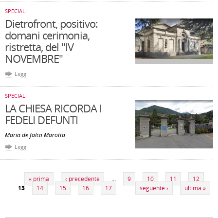
SPECIALI
Dietrofront, positivo:
domani cerimonia,
ristretta, del "IV
NOVEMBRE"
Leggi
SPECIALI
LA CHIESA RICORDA I
FEDELI DEFUNTI
Maria de falco Marotta
Leggi
Pagine
« prima
‹ precedente
…
9
10
11
12
13
14
15
16
17
…
seguente ›
ultima »