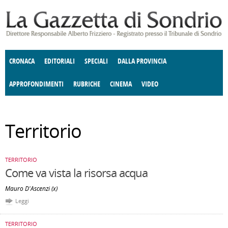
Salta al contenuto principale
CRONACA
EDITORIALI
SPECIALI
DALLA PROVINCIA
APPROFONDIMENTI
RUBRICHE
CINEMA
VIDEO
SOCIETÀ
ENOGASTRONOMIA
COSTUME
DONNE DI VALTELLINA
ECONOMIA
GIUSTIZIA
DEGNO DI NOTA
TERRITORIO
ANGOLO
Territorio
DELLE IDEE
CULTURA E SPETTACOLI
FATTI DELLO SPIRITO
POLITICA
CCCVA
TERRITORIO
Come va vista la risorsa acqua
Mauro D'Ascenzi (x)
Leggi
TERRITORIO