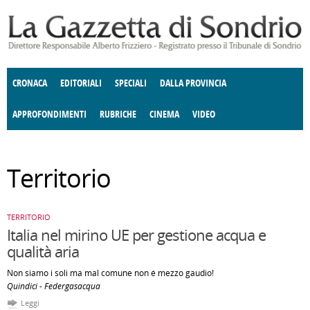
Salta al contenuto principale
CRONACA
EDITORIALI
SPECIALI
DALLA PROVINCIA
APPROFONDIMENTI
RUBRICHE
CINEMA
VIDEO
SOCIETÀ
ENOGASTRONOMIA
COSTUME
DONNE DI VALTELLINA
ECONOMIA
GIUSTIZIA
DEGNO DI NOTA
TERRITORIO
ANGOLO
Territorio
DELLE IDEE
CULTURA E SPETTACOLI
FATTI DELLO SPIRITO
POLITICA
CCCVA
TERRITORIO
Italia nel mirino UE per gestione acqua e
qualità aria
Non siamo i soli ma mal comune non é mezzo gaudio!
Quindici - Federgasacqua
Leggi