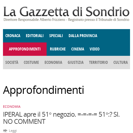
Salta al contenuto principale
CRONACA
EDITORIALI
SPECIALI
DALLA PROVINCIA
APPROFONDIMENTI
RUBRICHE
CINEMA
VIDEO
SOCIETÀ
COSTUME
ECONOMIA
GIUSTIZIA
TERRITORIO
CULTURA
E SPETTACOLI
ENOGASTRONOMIA
POLITICA
DONNE DI VALTELLINA
DEGNO DI NOTA
ANGOLO
Approfondimenti
DELLE IDEE
FATTI DELLO SPIRITO
CCCVA
ECONOMIA
IPERAL apre il 51° negozio. =-=-=-= 51°:? SI.
NO COMMENT
Leggi