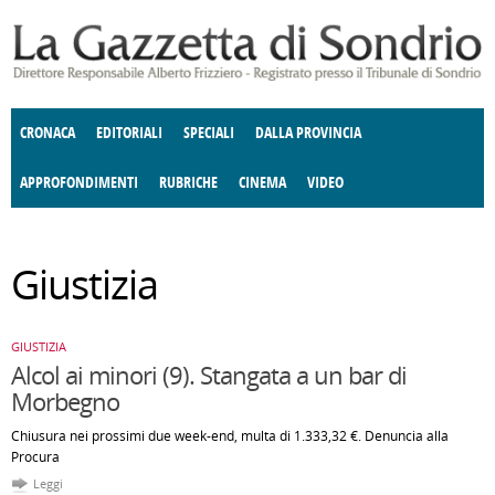
Salta al contenuto principale
CRONACA
EDITORIALI
SPECIALI
DALLA PROVINCIA
APPROFONDIMENTI
RUBRICHE
CINEMA
VIDEO
SOCIETÀ
ENOGASTRONOMIA
COSTUME
DONNE DI VALTELLINA
ECONOMIA
GIUSTIZIA
DEGNO DI NOTA
TERRITORIO
ANGOLO
Giustizia
DELLE IDEE
CULTURA E SPETTACOLI
FATTI DELLO SPIRITO
POLITICA
CCCVA
GIUSTIZIA
Alcol ai minori (9). Stangata a un bar di
Morbegno
Chiusura nei prossimi due week-end, multa di 1.333,32 €. Denuncia alla
Procura
Leggi