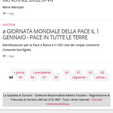
Mario Marazziti
Leggi
GIUSTIZIA
a GIORNATA MONDIALE DELLA PACE IL 1
GENNAIO - PACE IN TUTTE LE TERRE
Manifestazioni per la Pace a Roma e in 350 città dei cinque continenti
Comunità Sant’Egidio
Leggi
Pagine
« prima
‹ precedente
…
60
61
62
63
64
65
66
67
68
…
seguente ›
ultima »
La Gazzetta di Sondrio - Direttore Responsabile Alberto Frizziero - Registrazione al
Tribunale di Sondrio 285 del 27.8.1997 - Tutti i diritti riservati -
Contatti
- Versione desktop