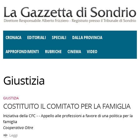
Salta al contenuto principale
CRONACA
EDITORIALI
SPECIALI
DALLA PROVINCIA
APPROFONDIMENTI
RUBRICHE
CINEMA
VIDEO
SOCIETÀ
ENOGASTRONOMIA
COSTUME
DONNE DI VALTELLINA
ECONOMIA
GIUSTIZIA
DEGNO DI NOTA
TERRITORIO
ANGOLO
Giustizia
DELLE IDEE
CULTURA E SPETTACOLI
FATTI DELLO SPIRITO
POLITICA
CCCVA
GIUSTIZIA
COSTITUITO IL COMITATO PER LA FAMIGLIA
Iniziativa della CFC - - Appello alle professioni a favore di una politica per la
famiglia
Cooperativa Oltre
Leggi