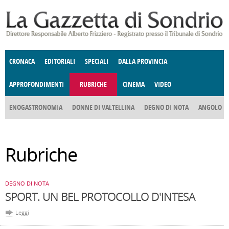
Salta al contenuto principale
CRONACA
EDITORIALI
SPECIALI
DALLA PROVINCIA
APPROFONDIMENTI
RUBRICHE
CINEMA
VIDEO
SOCIETÀ
ENOGASTRONOMIA
COSTUME
DONNE DI VALTELLINA
ECONOMIA
GIUSTIZIA
DEGNO DI NOTA
TERRITORIO
CULTURA
ANGOLO
E SPETTACOLI
DELLE IDEE
FATTI DELLO SPIRITO
POLITICA
CCCVA
Rubriche
DEGNO DI NOTA
SPORT. UN BEL PROTOCOLLO D'INTESA
Leggi